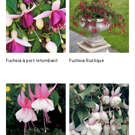
Fuchsia à port retombant
Fuchsia Rustique