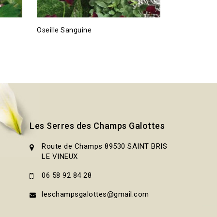
Oseille Sanguine
Persil frisé
Les Serres des Champs Galottes
Route de Champs 89530 SAINT BRIS
LE VINEUX
06 58 92 84 28
leschampsgalottes@gmail.com