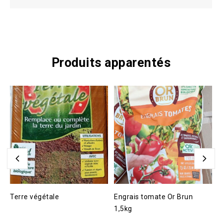
Produits apparentés
Terre végétale
Engrais tomate Or Brun
F
1,5kg
2