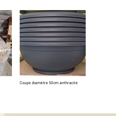
Coupe diamètre 50cm anthracite
Spray insect