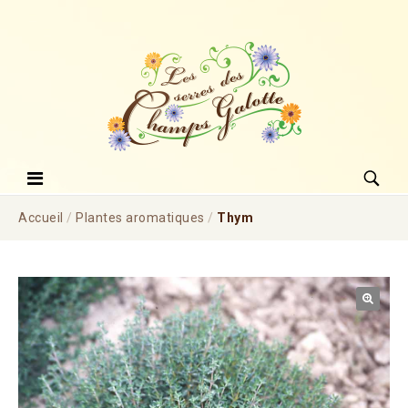
Accueil
/
Plantes aromatiques
/
Thym
🔍